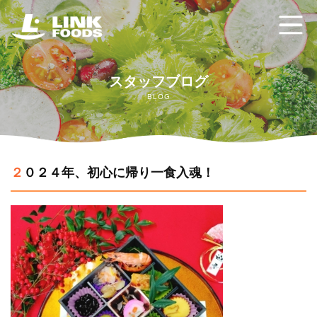
ホーム
スタッフブログ
BLOG
リンクフーズの強み
給食委託サービス
２０２４年、初心に帰り一食入魂！
配食サービス クックチル
ご利用の流れ
よくあるご質問
お問い合わせ