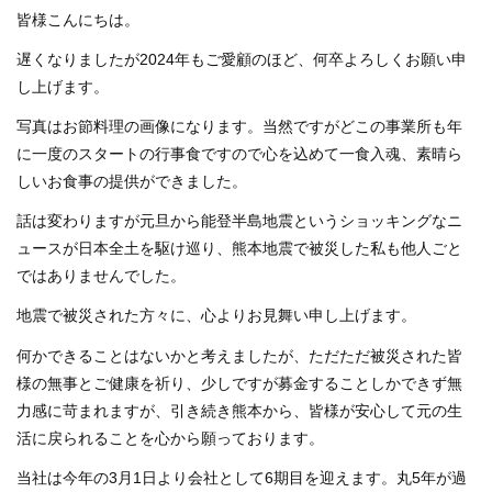
皆様こんにちは。
遅くなりましたが2024年もご愛顧のほど、何卒よろしくお願い申
し上げます。
写真はお節料理の画像になります。当然ですがどこの事業所も年
に一度のスタートの行事食ですので心を込めて一食入魂、素晴ら
しいお食事の提供ができました。
話は変わりますが元旦から能登半島地震というショッキングなニ
ュースが日本全土を駆け巡り、熊本地震で被災した私も他人ごと
ではありませんでした。
地震で被災された方々に、心よりお見舞い申し上げます。
何かできることはないかと考えましたが、ただただ被災された皆
様の無事とご健康を祈り、少しですが募金することしかできず無
力感に苛まれますが、引き続き熊本から、皆様が安心して元の生
活に戻られることを心から願っております。
当社は今年の3月1日より会社として6期目を迎えます。丸5年が過