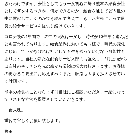
ぎたわけですが、会社としてもう一度初心に帰り熊本の給食会社
として何をするべきか、何ができるのか、給食を通じてどう世の
中に貢献していくのか突き詰めて考えていき、お客様にとって最
良の給食サービスを提供し続けていきます。
コロナ後の4年間で世の中の状況は一変し、時代が10年早く進んだ
とも言われております。給食業界においても同様で、時代の変化
に順応していかなければ社としても生き残っていけない可能性も
あります。当社の新たな配食サービス部門も強化し、2月上旬から
は自社のキッチンを光の森から長嶺に拡大移転させます。お客様
の更なるご要望にお応えすべくまた、販路も大きく拡大させてい
く計画です。
熊本の給食のことならまずは当社にご相談いただき、一緒になっ
てベストな方法を提案させていただきます。
一食入魂。
重ねて宜しくお願い致します。
野田