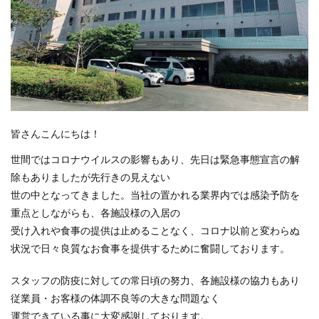
プライバシーポリシー
会社概要・代表あいさつ
導入事例
NEWS
皆さんこんにちは！
世間ではコロナウイルスの影響もあり、先日は緊急事態宣言の解
スタッフブログ
除もありましたが先行きの見えない
世の中となってきました。当社の置かれる業界内では感染予防を
重点としながらも、各施設様の入居の
受け入れや食事の提供は止めることなく、コロナ以前と変わらぬ
状況で日々良質なお食事を提供するために奮闘しております。
スタッフの防疫に対しての常日頃の努力、各施設様の協力もあり
従業員・お客様の体調不良等の大きな問題なく
運営できている事に大変感謝しております。