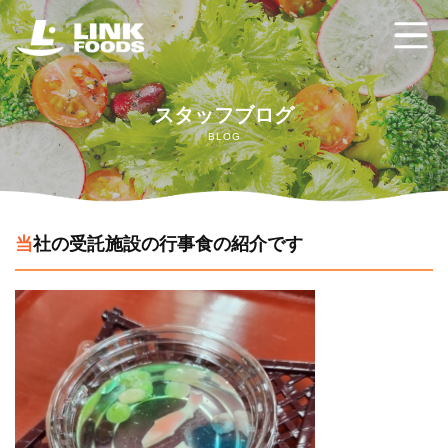
ホーム
スタッフブログ
BLOG
リンクフーズの強み
給食委託サービス
当社の受託施設の行事食の紹介です
配食サービス クックチル
ご利用の流れ
よくあるご質問
お問い合わせ