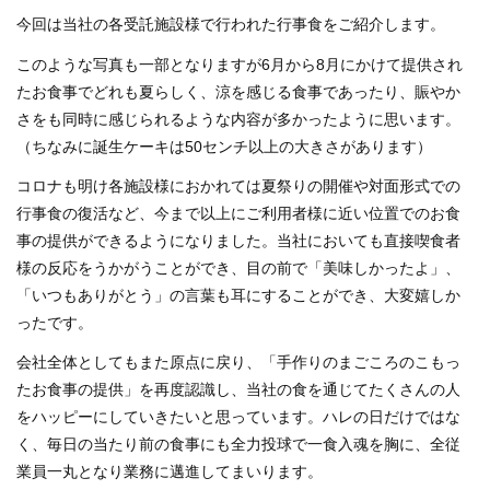
今回は当社の各受託施設様で行われた行事食をご紹介します。
このような写真も一部となりますが6月から8月にかけて提供され
たお食事でどれも夏らしく、涼を感じる食事であったり、賑やか
さをも同時に感じられるような内容が多かったように思います。
（ちなみに誕生ケーキは50センチ以上の大きさがあります）
コロナも明け各施設様におかれては夏祭りの開催や対面形式での
行事食の復活など、今まで以上にご利用者様に近い位置でのお食
事の提供ができるようになりました。当社においても直接喫食者
様の反応をうかがうことができ、目の前で「美味しかったよ」、
「いつもありがとう」の言葉も耳にすることができ、大変嬉しか
ったです。
会社全体としてもまた原点に戻り、「手作りのまごころのこもっ
たお食事の提供」を再度認識し、当社の食を通じてたくさんの人
をハッピーにしていきたいと思っています。ハレの日だけではな
く、毎日の当たり前の食事にも全力投球で一食入魂を胸に、全従
業員一丸となり業務に邁進してまいります。